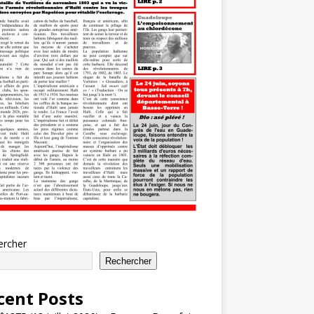
ercher
Rechercher
cent Posts