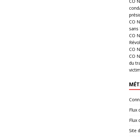
CO N°
cond
prési
CO N°
sans 
CO N°
Révol
CO N°
CO N°
du tr
victi
MÉT
Conn
Flux 
Flux
Site