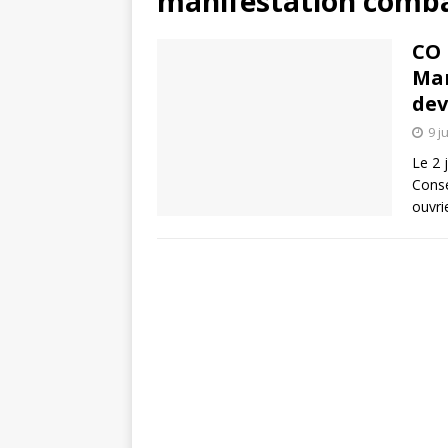
manifestation comba
CO 
Man
dev
9 j
Le 2 
Conse
ouvri