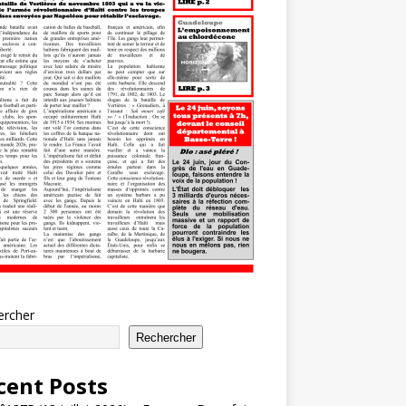
ercher
Rechercher
cent Posts