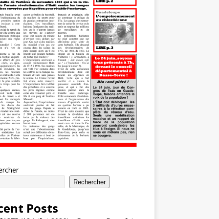
ercher
Rechercher
cent Posts