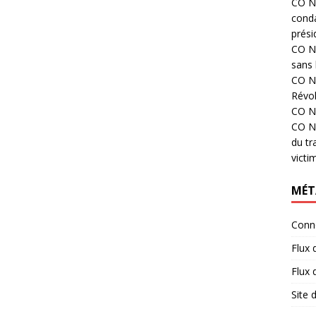
CO N°
cond
prési
CO N°
sans 
CO N°
Révol
CO N°
CO N°
du tr
victi
MÉT
Conn
Flux 
Flux
Site