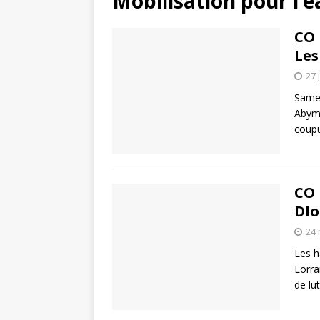
Mobilisation pour l’e
CO 
Les
27 
Samed
Abyme
coupu
CO 
Dlo
24 
Les h
Lorra
de lu