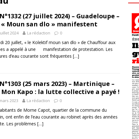
au
N°1332 (27 juillet 2024) – Guadeloupe –
 « Moun san dlo » manifestent
juillet 2024
La rédaction
0
i 20 juillet, « le Kolektif moun san dlo » de Chauffour aux
s a appelé à une manifestation de protestation. Les
res d’eau courante sont fréquentes
[…]
N°1303 (25 mars 2023) – Martinique –
 Mon Kapo : la lutte collective a payé !
mars 2023
La rédaction
0
abitants de Morne Capot, quartier de la commune du
in, ont enfin de l’eau courante au robinet après des années
tte. Les problèmes
[…]