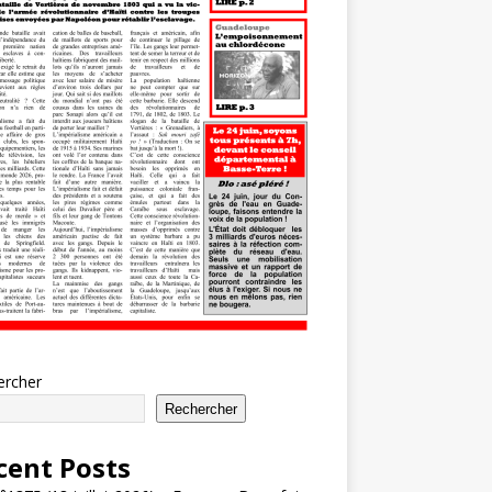
ercher
Rechercher
cent Posts