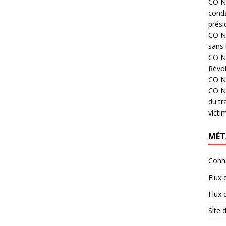
CO N°
cond
prési
CO N°
sans 
CO N°
Révol
CO N°
CO N°
du tr
victi
MÉT
Conn
Flux 
Flux
Site