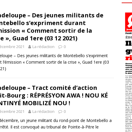
deloupe – Des jeunes militants de
tebello s’expriment durant
mission « Comment sortir de la
se », Guad 1ere (03 12 2021)
décembre 2021
La rédaction
0
loupe – Des jeunes militants de Montebello s’expriment
t l’émission « Comment sortir de la crise », Guad 1ere (03
21)
deloupe – Tract comité d’action
it-Bourg : RÉPRÉSYON AWA ! NOU KÉ
TINYÉ MOBILIZÉ NOU !
décembre 2021
La rédaction
0
décembre, un jeune militant du rond-point de Montebello a
rrêté. Il est convoqué au tribunal de Pointe-à-Pitre le