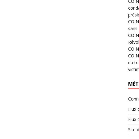
CO N°
cond
prési
CO N°
sans 
CO N°
Révol
CO N°
CO N°
du tr
victi
MÉT
Conn
Flux 
Flux
Site