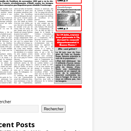
ercher
Rechercher
cent Posts