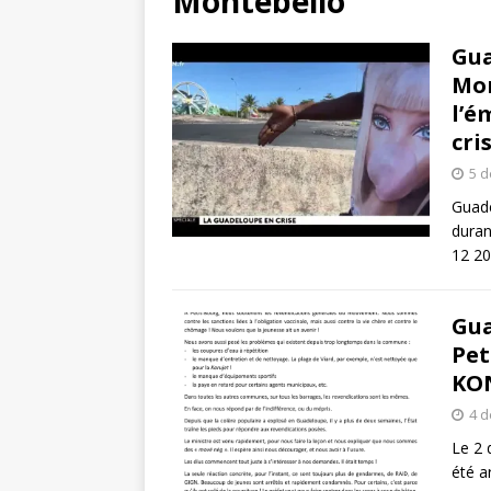
Montebello
Gua
Mon
l’é
cri
5 
Guade
duran
12 20
Gua
Pet
KON
4 
Le 2 
été a