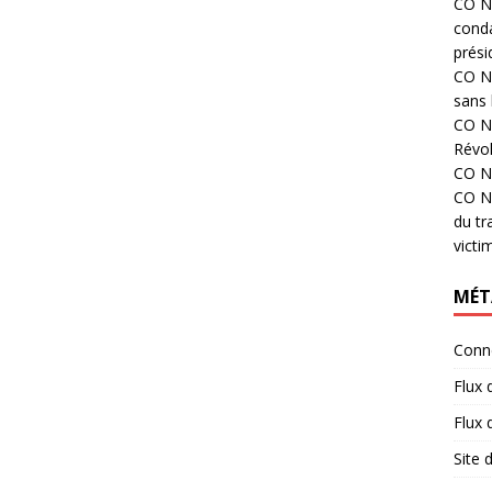
CO N°
cond
prési
CO N°
sans 
CO N°
Révol
CO N°
CO N°
du tr
victi
MÉT
Conn
Flux 
Flux
Site