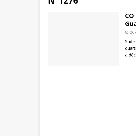
N°1276
CO 
Gua
26
Suite
quart
a déc