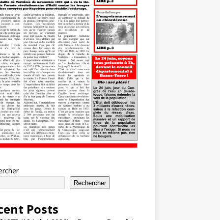
ercher
Rechercher
cent Posts