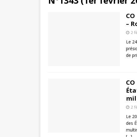
N°1343 (1er février 2
CO 
– R
2 f
Le 24
prési
de pr
CO 
Éta
mil
2 f
Le 20
des É
multi
[…]