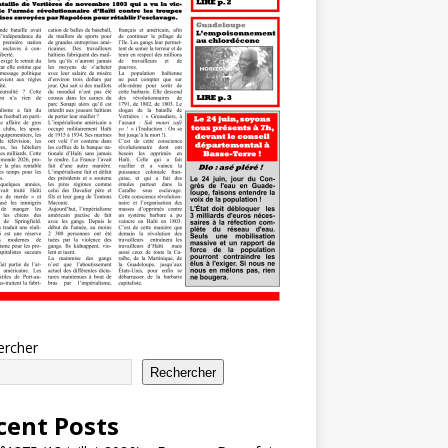
ercher
Rechercher
cent Posts