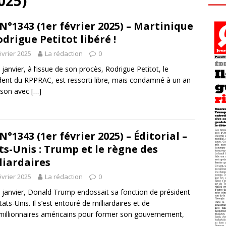
025)
N°1343 (1er février 2025) – Martinique
odrigue Petitot libéré !
évrier 2025
La rédaction
0
 janvier, à l’issue de son procès, Rodrigue Petitot, le
dent du RPPRAC, est ressorti libre, mais condamné à un an
ison avec
[…]
N°1343 (1er février 2025) – Éditorial –
ts-Unis : Trump et le règne des
liardaires
évrier 2025
La rédaction
0
 janvier, Donald Trump endossait sa fonction de président
tats-Unis. Il s’est entouré de milliardaires et de
millionnaires américains pour former son gouvernement,