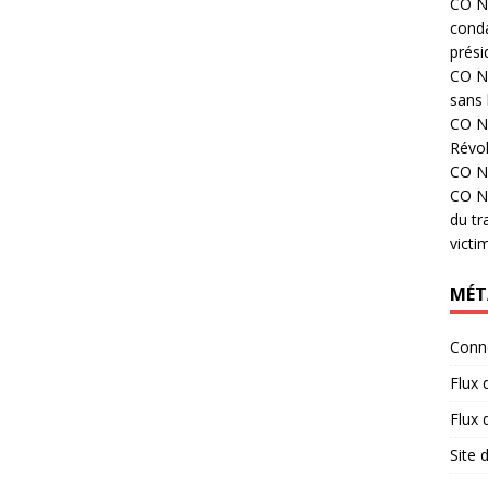
CO N°
cond
prési
CO N°
sans 
CO N°
Révol
CO N°
CO N°
du tr
victi
MÉT
Conn
Flux 
Flux
Site