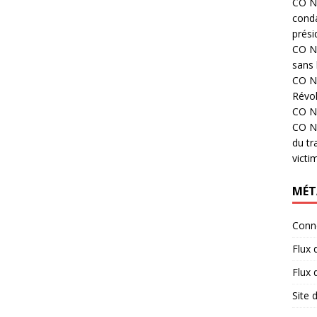
CO N°
cond
prési
CO N°
sans 
CO N°
Révol
CO N°
CO N°
du tr
victi
MÉT
Conn
Flux 
Flux
Site