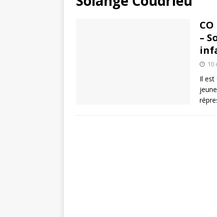
Solange Coudrieu
CO 
– S
inf
10 
Il es
jeune
répre