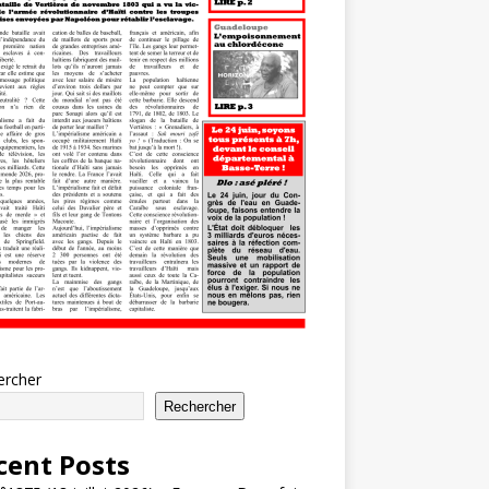
ercher
Rechercher
cent Posts