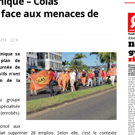
ique – Colas
e face aux menaces de
1253
0
inique se
 plan de
ournée de
’ils n’ont
ion de la
du groupe
pécialisée
 (enrobés).
noncé aux
ait supprimer 28 emplois. Selon elle, c’est le contexte