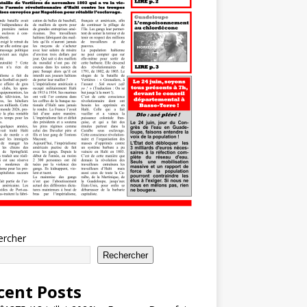
ercher
Rechercher
cent Posts