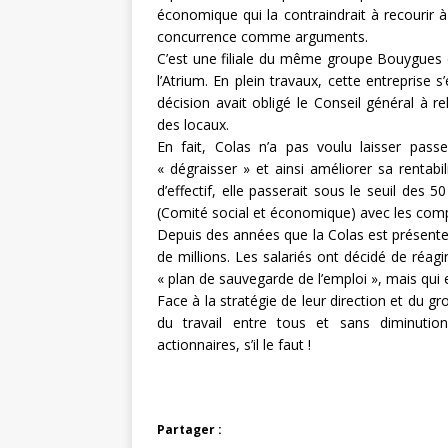
économique qui la contraindrait à recourir 
concurrence comme arguments.
C’est une filiale du même groupe Bouygues qu
l’Atrium. En plein travaux, cette entreprise s’
décision avait obligé le Conseil général à r
des locaux.
En fait, Colas n’a pas voulu laisser passer
« dégraisser » et ainsi améliorer sa rentabi
d’effectif, elle passerait sous le seuil des 
(Comité social et économique) avec les comp
Depuis des années que la Colas est présente
de millions. Les salariés ont décidé de réag
« plan de sauvegarde de l’emploi », mais qui e
Face à la stratégie de leur direction et du g
du travail entre tous et sans diminutio
actionnaires, s’il le faut !
Partager :