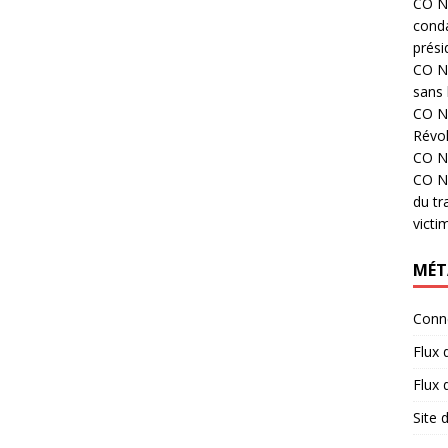
CO N°
cond
prési
CO N°
sans 
CO N°
Révol
CO N°
CO N°
du tr
victi
MÉT
Conn
Flux 
Flux
Site