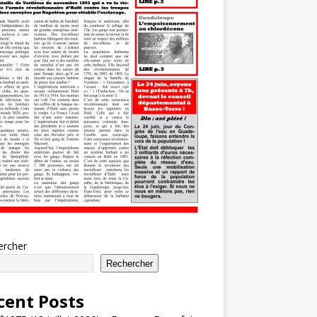
ercher
Rechercher
cent Posts