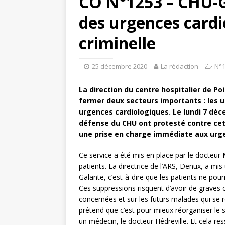
CO N°1253 – CHU-G
des urgences cardi
criminelle
25 décembre 2020
La rédaction
N°
La direction du centre hospitalier de P
fermer deux secteurs importants : les u
urgences cardiologiques. Le lundi 7 déce
défense du CHU ont protesté contre cet
une prise en charge immédiate aux urg
Ce service a été mis en place par le docteur
patients. La directrice de l’ARS, Denux, a mi
Galante, c’est-à-dire que les patients ne pour
Ces suppressions risquent d’avoir de graves 
concernées et sur les futurs malades qui se 
prétend que c’est pour mieux réorganiser le 
un médecin, le docteur Hédreville. Et cela 