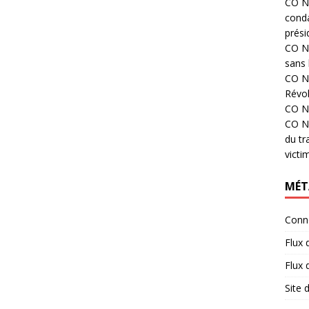
CO N°
cond
prési
CO N°
sans 
CO N°
Révol
CO N°
CO N°
du tr
victi
MÉT
Conn
Flux 
Flux
Site