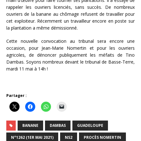
main d’œuvre pour faire tourner ses plantations. Il a essayé de
rappeler les ouvriers licenciés, sans succès. De nombreux
ouvriers de la banane au chômage refusent de travailler pour
cet exploiteur. Récemment un travailleur encore en poste sur
la plantation a même démissionné.
Cette nouvelle convocation au tribunal sera encore une
occasion, pour Jean-Marie Nomertin et pour les ouvriers
agricoles, de dénoncer publiquement les méfaits de Tino
Dambas. Soyons nombreux devant le tribunal de Basse-Terre,
mardi 11 mai à 14h !
Partager :
BANANE
DAMBAS
GUADELOUPE
N°1262 (1ER MAI 2021)
NS2
PROCÈS NOMERTIN