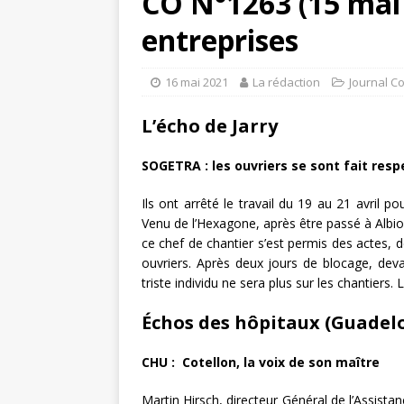
CO N°1263 (15 mai 
entreprises
16 mai 2021
La rédaction
Journal C
L’écho de Jarry
SOGETRA : les ouvriers se sont fait resp
Ils ont arrêté le travail du 19 au 21 avril 
Venu de l’Hexagone, après être passé à Albiom
ce chef de chantier s’est permis des actes, d
ouvriers. Après deux jours de blocage, deva
triste individu ne sera plus sur les chantiers. 
Échos des hôpitaux (Guadel
CHU : Cotellon, la voix de son maître
Martin Hirsch, directeur Général de l’Assistanc