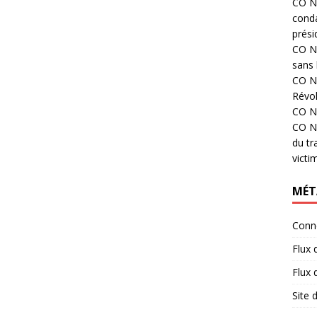
CO N°
cond
prési
CO N°
sans 
CO N°
Révol
CO N°
CO N°
du tr
victi
MÉT
Conn
Flux 
Flux
Site