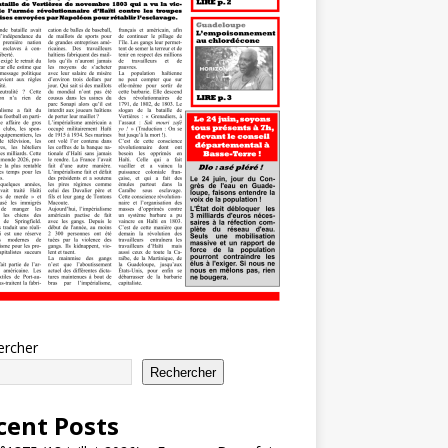
ercher
Rechercher
cent Posts