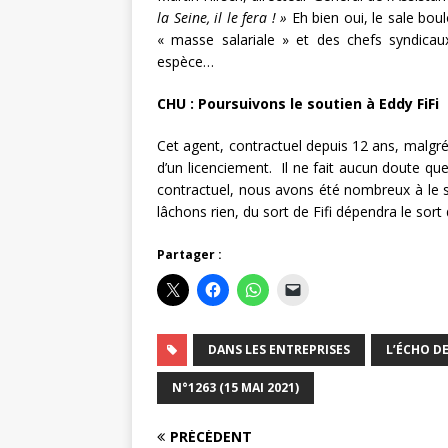
la Seine, il le fera ! »
Eh bien oui, le sale bou
« masse salariale » et des chefs syndica
espèce…
CHU : Poursuivons le soutien à Eddy FiFi
Cet agent, contractuel depuis 12 ans, malgré 
d’un licenciement. Il ne fait aucun doute que 
contractuel, nous avons été nombreux à le 
lâchons rien, du sort de Fifi dépendra le sor
Partager :
DANS LES ENTREPRISES
L’ÉCHO DE
N°1263 (15 MAI 2021)
PRÉCÉDENT