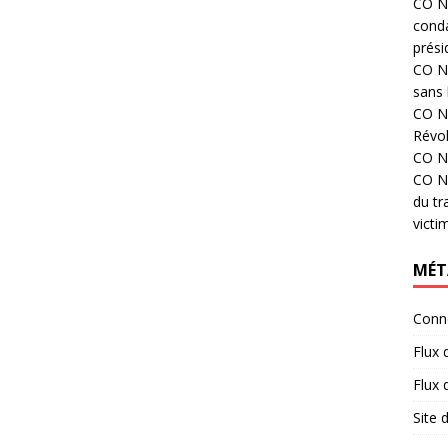
CO N°
cond
prési
CO N°
sans 
CO N°
Révol
CO N°
CO N°
du tr
victi
MÉT
Conn
Flux 
Flux
Site