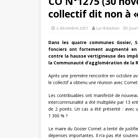
CO N°1275 (30 nove
collectif dit non à 
2 décembre 2021
La rédaction
Jour
Dans les quatre communes Gosier, Sai
fonciers ont fortement augmenté en 2
contre la hausse vertigineuse des impô
la Communauté d’agglomération de la Ri
Après une première rencontre en octobre ave
le collectif a obtenu une réunion avec Cornet
Les contribuables ont manifesté de nouveau le
intercommunalité a été multipliée par 13 e
de 2 points. Un cas a été présenté : avec 
1 300 % ?
Le maire du Gosier Cornet a tenté de justifi
dépenses importantes. Il n’a pas été soutenu