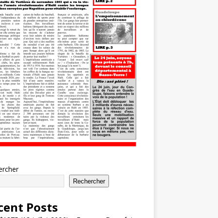
ercher
Rechercher
cent Posts