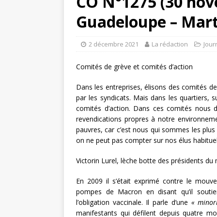
CO N°1275 (30 nov
Guadeloupe – Mart
2 décembre 2021
La rédaction
Jour
Comités de grève et comités d’action
Dans les entreprises, élisons des comités d
par les syndicats. Mais dans les quartiers,
comités d’action. Dans ces comités nous 
revendications propres à notre environneme
pauvres, car c’est nous qui sommes les plus ex
on ne peut pas compter sur nos élus habituels
Victorin Lurel, lèche botte des présidents d
En 2009 il s’était exprimé contre le mouvem
pompes de Macron en disant qu’il soutien
l’obligation vaccinale. Il parle d’une
« minori
manifestants qui défilent depuis quatre mois