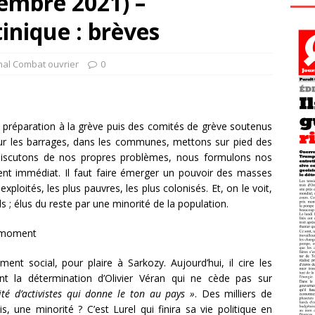
embre 2021) –
inique : brèves
nal Combat ouvrier
0
e préparation à la grève puis des comités de grève soutenus
 sur les barrages, dans les communes, mettons sur pied des
discutons de nos propres problèmes, nous formulons nos
nt immédiat. Il faut faire émerger un pouvoir des masses
ploités, les plus pauvres, les plus colonisés. Et, on le voit,
 ; élus du reste par une minorité de la population.
u moment
ent social, pour plaire à Sarkozy. Aujourd’hui, il cire les
t la détermination d’Olivier Véran qui ne cède pas sur
té d’activistes qui donne le ton au pays »
. Des milliers de
, une minorité ? C’est Lurel qui finira sa vie politique en