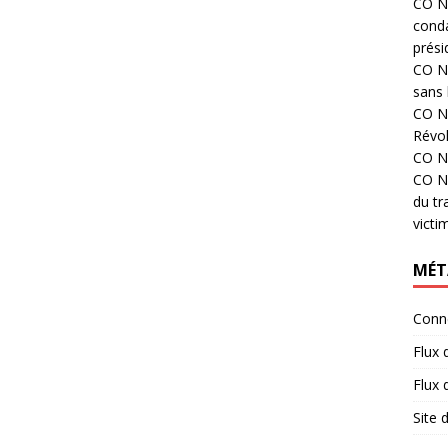
CO N°
cond
prési
CO N°
sans 
CO N°
Révol
CO N°
CO N°
du tr
victi
MÉT
Conn
Flux 
Flux
Site