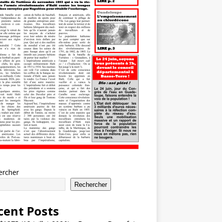
ercher
Rechercher
cent Posts