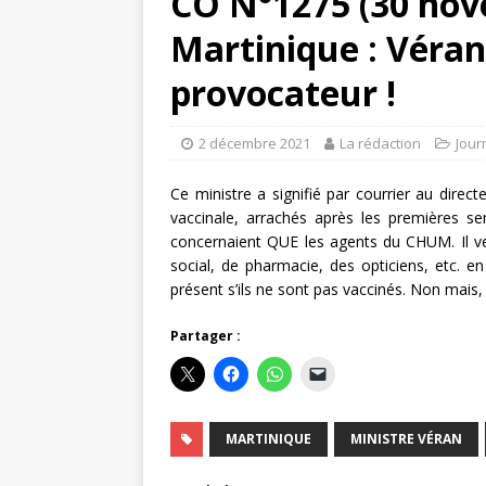
CO N°1275 (30 nov
Martinique : Véran
provocateur !
2 décembre 2021
La rédaction
Jour
Ce ministre a signifié par courrier au direc
vaccinale, arrachés après les premières se
concernaient QUE les agents du CHUM. Il ve
social, de pharmacie, des opticiens, etc. en 
présent s’ils ne sont pas vaccinés. Non mais,
Partager :
MARTINIQUE
MINISTRE VÉRAN