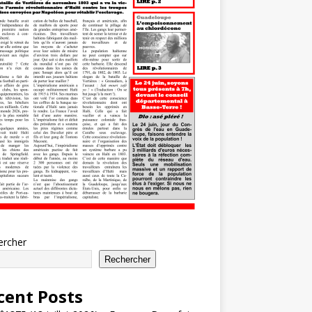
ercher
Rechercher
cent Posts