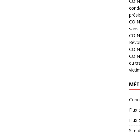
CO N°
cond
prési
CO N°
sans 
CO N°
Révol
CO N°
CO N°
du tr
victi
MÉT
Conn
Flux 
Flux
Site