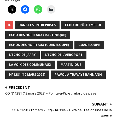
Partager :
DANS LES ENTREPRISES
ÉCHO DE PÔLE EMPLOI
ÉCHO DES HÔPITAUX (MARTINIQUE)
ÉCHOS DES HÔPITAUX (GUADELOUPE)
GUADELOUPE
L’ÉCHO DE JARRY
L’ÉCHO DE L’AÉROPORT
LA VOIX DES COMMUNAUX
MARTINIQUE
N°1281 (12 MARS 2022)
PAWÒL A TRAVAYÈ BANNANN
PRÉCÉDENT
CO N°1281 (12 mars 2022) – Pointe-à-Pitre : retard de paye
SUIVANT
CO N°1281 (12 mars 2022) – Russie – Ukraine : Les origines de la
guerre