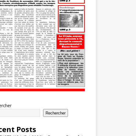
ercher
Rechercher
cent Posts