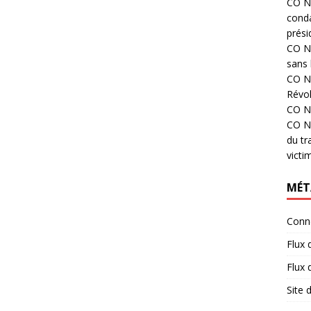
CO N°
cond
prési
CO N°
sans 
CO N°
Révol
CO N°
CO N°
du tr
victi
MÉT
Conn
Flux 
Flux
Site