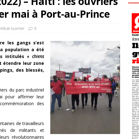
22) – Haïti : les ouvriers
er mai à Port-au-Prince
ombat ouvrier
0
tre les gangs s’est
La population a été
gs intitulés
« chiens
t étendre leur zone
ppings, des blessés,
ers du parc industriel
i pour affirmer leur
e commémoration des
ntaines de travailleurs
nés de militants et
leurs révolutionnaires