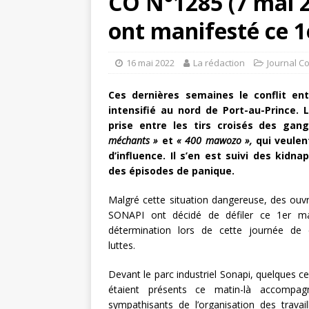
CO N°1285 (7 mai 20
ont manifesté ce 1
16 mai 2022
La rédaction
Journal C
Ces dernières semaines le conflit en
intensifié au nord de Port-au-Prince. 
prise entre les tirs croisés des gan
méchants »
et
« 400 mawozo »,
qui veulen
d’influence. Il s’en est suivi des kidna
des épisodes de panique.
Malgré cette situation dangereuse, des ouvri
SONAPI ont décidé de défiler ce 1er ma
détermination lors de cette journée d
luttes.
Devant le parc industriel Sonapi, quelques ce
étaient présents ce matin-là accompag
sympathisants de l’organisation des travail