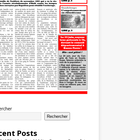
ercher
Rechercher
cent Posts