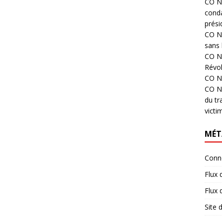
CO N°
cond
prési
CO N°
sans 
CO N°
Révol
CO N°
CO N°
du tr
victi
MÉT
Conn
Flux 
Flux
Site