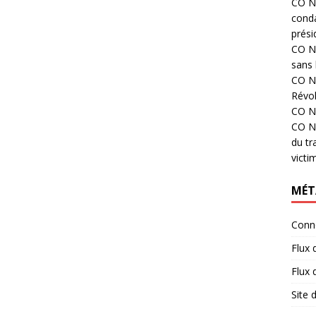
CO N°
cond
prési
CO N°
sans 
CO N°
Révol
CO N°
CO N°
du tr
victi
MÉT
Conn
Flux 
Flux
Site