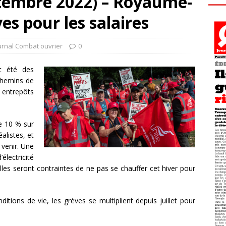
tembre 2022) – Royaume-
es pour les salaires
urnal Combat ouvrier
0
nt été des
 chemins de
s entrepôts
de 10 % sur
alistes, et
venir. Une
électricité
es seront contraintes de ne pas se chauffer cet hiver pour
tions de vie, les grèves se multiplient depuis juillet pour