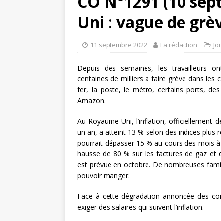
CO N°1291 (10 sep
Uni : vague de grèv
11 septembre 2022
La rédaction
Jo
Depuis des semaines, les travailleurs o
centaines de milliers à faire grève dans les
fer, la poste, le métro, certains ports, de
Amazon.
Au Royaume-Uni, l’inflation, officiellement 
un an, a atteint 13 % selon des indices plus ré
pourrait dépasser 15 % au cours des mois à 
hausse de 80 % sur les factures de gaz et d’
est prévue en octobre. De nombreuses famill
pouvoir manger.
Face à cette dégradation annoncée des condi
exiger des salaires qui suivent l’inflation.