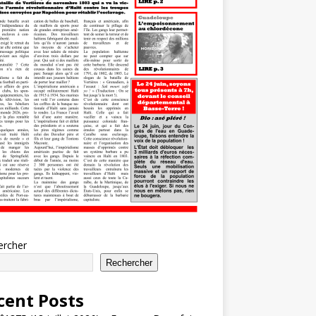
ercher
Rechercher
cent Posts