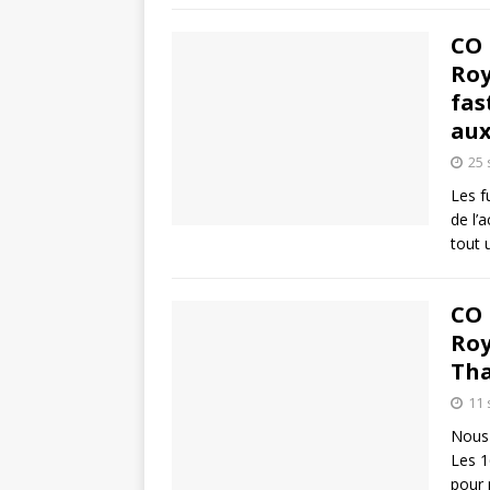
CO 
Roy
fas
aux
25
Les f
de l’
tout 
CO 
Roy
Tha
11
Nous 
Les 1
pour 