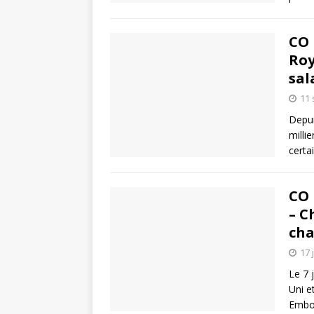
CO 
Roy
sal
11
Depui
milli
certa
CO 
– C
ch
17 
Le 7 
Uni e
Embo