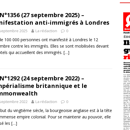
N°1356 (27 septembre 2025) –
ifestation anti-immigrés à Londres
 septembre 2025
La rédaction
0
de 100 000 personnes ont manifesté à Londres le 12
mbre contre les immigrés. Elles se sont mobilisées devant
ôtels qui accueillent des immigrés.
[…]
N°1292 (24 septembre 2022) –
mpérialisme britannique et le
mmonwealth
 septembre 2022
La rédaction
0
but du vingtième siècle, la bourgeoisie anglaise est à la tête
immense empire colonial. Pour se maintenir au pouvoir, elle
isé les
[…]