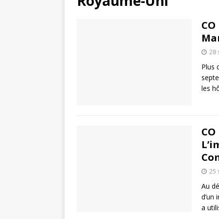
Royaume-Uni
CO 
Man
28
Plus 
septe
les h
CO 
L’i
Co
25
Au dé
d’un 
a util