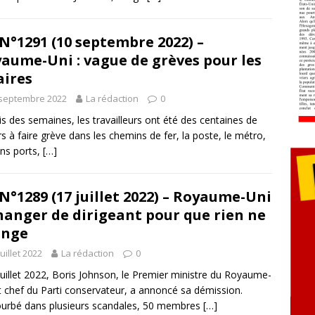
N°1291 (10 septembre 2022) –
aume-Uni : vague de grèves pour les
aires
 septembre 2022
La rédaction
0
s des semaines, les travailleurs ont été des centaines de
ers à faire grève dans les chemins de fer, la poste, le métro,
ins ports,
[…]
N°1289 (17 juillet 2022) – Royaume-Uni
hanger de dirigeant pour que rien ne
ange
juillet 2022
La rédaction
0
juillet 2022, Boris Johnson, le Premier ministre du Royaume-
t chef du Parti conservateur, a annoncé sa démission.
urbé dans plusieurs scandales, 50 membres
[…]