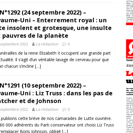
N°1292 (24 septembre 2022) –
aume-Uni – Enterrement royal : un
te insolent et grotesque, une insulte
 pauvres de la planète
 septembre 2022
La rédaction
0
unérailles de la reine Elizabeth II occupent une grande part
actualité. Il s’agit d’un véritable lavage de cerveau pour que
un chacun s’incline
[…]
N°1291 (10 septembre 2022) –
aume-Uni : Liz Truss : dans les pas de
tcher et de Johnson
 septembre 2022
La rédaction
0
publions cette brève de nos camarades de Lutte ouvrière.
60 000 adhérents du Parti conservateur ont choisi Liz Truss
remplacer Boris Johnson, obligé
[…]