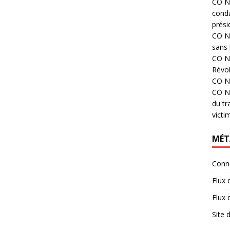
CO N°
cond
prési
CO N°
sans 
CO N°
Révol
CO N°
CO N°
du tr
victi
MÉT
Conn
Flux 
Flux
Site