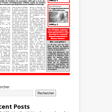
ercher
Rechercher
cent Posts