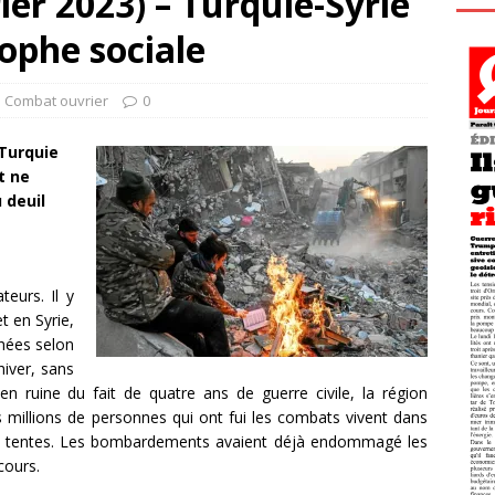
ier 2023) – Turquie-Syrie
rophe sociale
l Combat ouvrier
0
 Turquie
t ne
 deuil
eurs. Il y
t en Syrie,
chées selon
hiver, sans
en ruine du fait de quatre ans de guerre civile, la région
s millions de personnes qui ont fui les combats vivent dans
es tentes. Les bombardements avaient déjà endommagé les
cours.