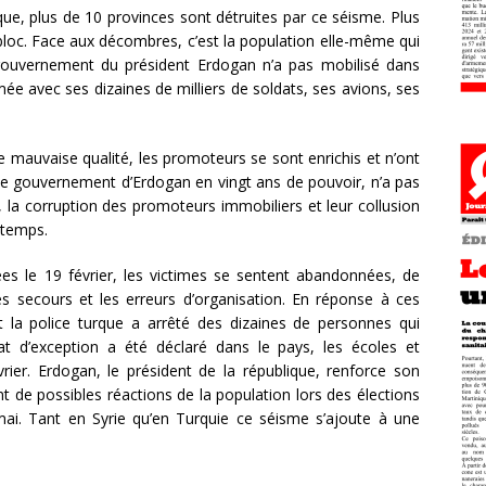
ue, plus de 10 provinces sont détruites par ce séisme. Plus
loc. Face aux décombres, c’est la population elle-même qui
ouvernement du président Erdogan n’a pas mobilisé dans
ée avec ses dizaines de milliers de soldats, ses avions, ses
e mauvaise qualité, les promoteurs se sont enrichis et n’ont
Le gouvernement d’Erdogan en vingt ans de pouvoir, n’a pas
, la corruption des promoteurs immobiliers et leur collusion
gtemps.
ées le 19 février, les victimes se sentent abandonnées, de
 secours et les erreurs d’organisation. En réponse à ces
et la police turque a arrêté des dizaines de personnes qui
tat d’exception a été déclaré dans le pays, les écoles et
rier. Erdogan, le président de la république, renforce son
nt de possibles réactions de la population lors des élections
4 mai. Tant en Syrie qu’en Turquie ce séisme s’ajoute à une