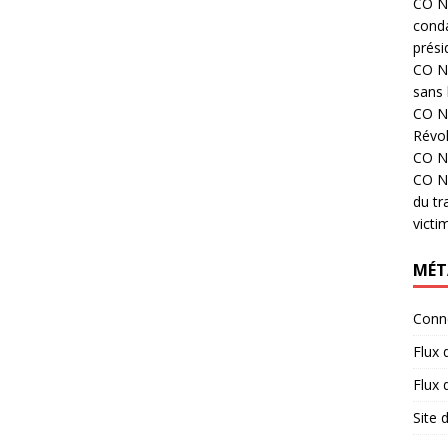
CO N°
cond
prési
CO N°
sans 
CO N°
Révol
CO N°
CO N°
du tr
victi
MÉT
Conn
Flux 
Flux
Site