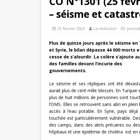
CO N°1301 (25 févr
– séisme et catast
25 février 2023
La rédaction
Journa
Plus de quinze jours après le séisme en
et Syrie, le bilan dépasse 44 000 morts e
cesse de s’alourdir. La colère s’ajoute au
des familles devant l’incurie des
gouvernements.
Le séisme et ses répliques ont été dévastat
aurait plus de cent mille blessés. En Turquie e
plus de huit millions de personnes sont tou
l’OMS. Elles se retrouvent sans abri en plein 
accès à l’eau potable. En Syrie, pays déjà 
touchée est particulièrement vulnérable. De
des camps, dans des abris précaires ou d
hôpitaux et une épidémie de choléra est en 