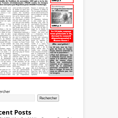
ercher
Rechercher
cent Posts