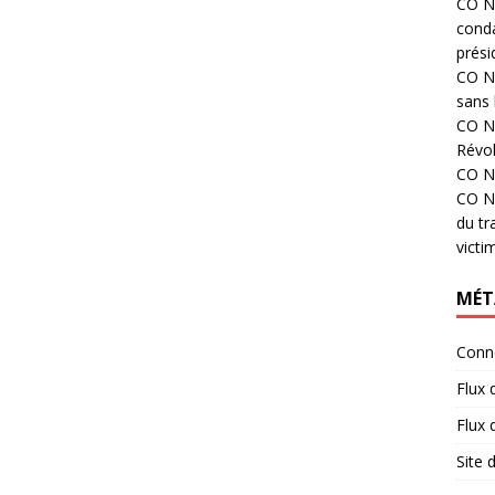
CO N°
cond
prési
CO N°
sans 
CO N°
Révol
CO N°
CO N°
du tr
victi
MÉT
Conn
Flux 
Flux
Site