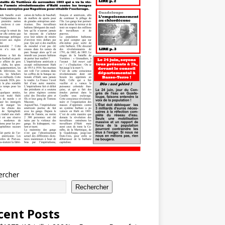
ercher
Rechercher
cent Posts