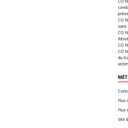
CO N°
cond
prési
CO N°
sans 
CO N°
Révol
CO N°
CO N°
du tr
victi
MÉT
Conn
Flux 
Flux
Site