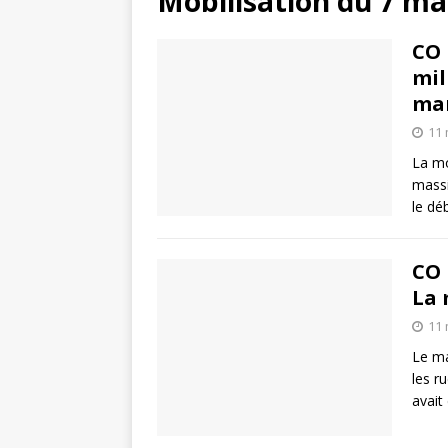
Mobilisation du 7 ma
CO 
mil
ma
11 
La mo
massi
le dé
CO 
La 
11 
Le ma
les r
avait