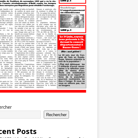
ercher
Rechercher
cent Posts