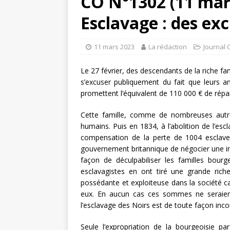
CO N°1302 (11 mars
Esclavage : des ex
11 mars 2023
La rédaction
Journal 
Le 27 février, des descendants de la riche fa
s’excuser publiquement du fait que leurs an
promettent l’équivalent de 110 000 € de répar
Cette famille, comme de nombreuses autres,
humains. Puis en 1834, à l’abolition de l’escl
compensation de la perte de 1004 esclav
gouvernement britannique de négocier une in
façon de déculpabiliser les familles bourg
esclavagistes en ont tiré une grande rich
possédante et exploiteuse dans la société ca
eux. En aucun cas ces sommes ne seraient
l’esclavage des Noirs est de toute façon in
Seule l’expropriation de la bourgeoisie pa