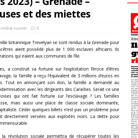
 2023) – Grenade –
cuses et des miettes
Combat ouvrier
0
mille britannique Trevelyan se sont rendus à la Grenade pour
cêtres aient possédé plus de 1 000 esclaves africains. Ils
ations qui iraient aux communes de l’île.
 a construit sa fortune sur l’exploitation féroce d’êtres
avage, la famille a reçu l’équivalent de 3 millions d’euros en
es. Tout en annonçant son don, la famille a demandé au
demnisation avec les dirigeants des Caraïbes. Serait-ce une
eoises qui ont fait fortune sur l’esclavage ? Les familles
esse, mais aussi une place de classe sociale dominante,
pitaliste. Céder quelques billets n’est pas un problème pour
 directement versées aux exploités noirs. La dette pour
commensurable.
r la révolution sociale permettra de récupérer toutes les