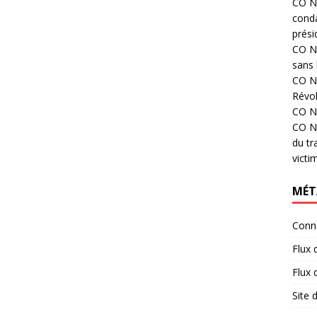
CO N°
cond
prési
CO N°
sans 
CO N°
Révol
CO N°
CO N°
du tr
victi
MÉT
Conn
Flux 
Flux
Site