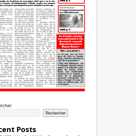
ercher
Rechercher
cent Posts