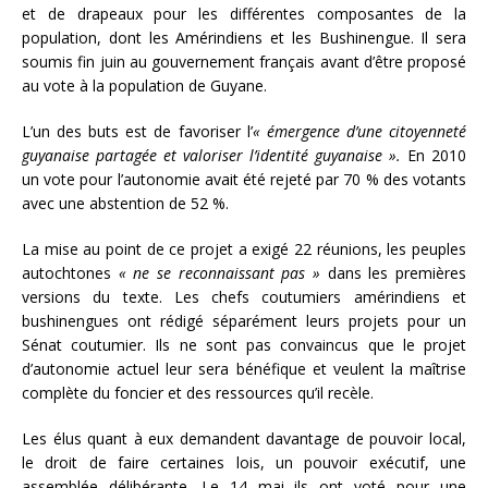
et de drapeaux pour les différentes composantes de la
population, dont les Amérindiens et les Bushinengue. Il sera
soumis fin juin au gouvernement français avant d’être proposé
au vote à la population de Guyane.
L’un des buts est de favoriser l’
«
émergence d’une citoyenneté
guyanaise partagée et valoriser l’identité guyanaise ».
En 2010
un vote pour l’autonomie avait été rejeté par 70 % des votants
avec une abstention de 52 %.
La mise au point de ce projet a exigé 22 réunions, les peuples
autochtones
« ne se reconnaissant pas »
dans les premières
versions du texte. Les chefs coutumiers amérindiens et
bushinengues ont rédigé séparément leurs projets pour un
Sénat coutumier. Ils ne sont pas convaincus que le projet
d’autonomie actuel leur sera bénéfique et veulent la maîtrise
complète du foncier et des ressources qu’il recèle.
Les élus quant à eux demandent davantage de pouvoir local,
le droit de faire certaines lois, un pouvoir exécutif, une
assemblée délibérante. Le 14 mai ils ont voté pour une