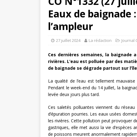
CO N°1332 (27 juil
Eaux de baignade :
l’ampleur
27 juillet 2024
La rédaction
Journal 
Ces dernières semaines, la baignade a
rivières. L’eau est polluée par des mati
de baignade se dégrade partout sur l’île
La qualité de l’eau est tellement mauvaise
Pendant le week-end du 14 juillet, la baignad
levée deux jours plus tard.
Ces saletés polluantes viennent du réseau 
d’épuration pourries. Les eaux usées domesti
les rivières. Cette pollution peut provoquer 
gastriques, elle met aussi la vie d’espèces 
de poissons meurent anormalement rapidement