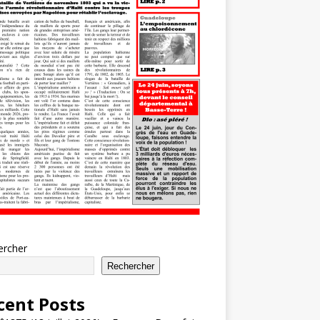
ercher
Rechercher
cent Posts