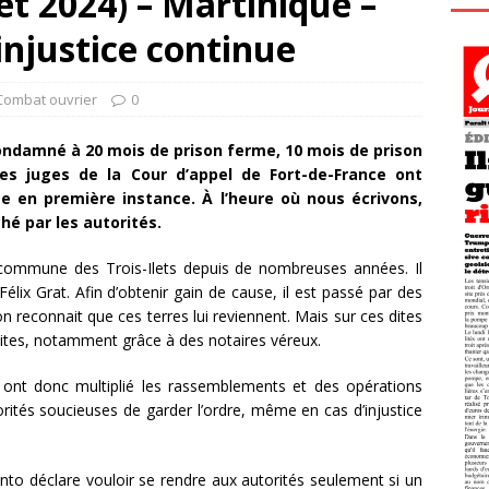
et 2024) – Martinique –
’injustice continue
Combat ouvrier
0
 condamné à 20 mois de prison ferme, 10 mois de prison
es juges de la Cour d’appel de Fort-de-France ont
 en première instance. À l’heure où nous écrivons,
hé par les autorités.
 commune des Trois-Ilets depuis de nombreuses années. Il
Félix Grat. Afin d’obtenir gain de cause, il est passé par des
n reconnait que ces terres lui reviennent. Mais sur ces dites
ruites, notamment grâce à des notaires véreux.
 ont donc multiplié les rassemblements et des opérations
orités soucieuses de garder l’ordre, même en cas d’injustice
nto déclare vouloir se rendre aux autorités seulement si un