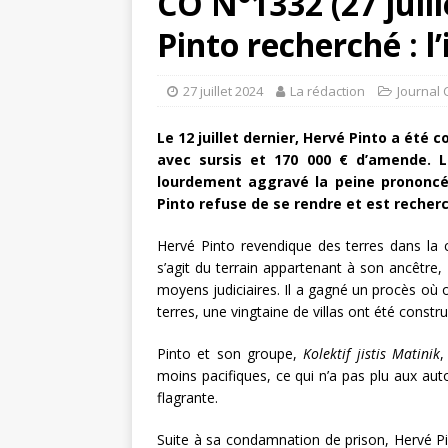
CO N°1332 (27 juill
Pinto recherché : l
27 juillet 2024
La rédaction
Journal 
Le 12 juillet dernier, Hervé Pinto a été
avec sursis et 170 000 € d’amende. L
lourdement aggravé la peine prononcée
Pinto refuse de se rendre et est recherc
Hervé Pinto revendique des terres dans la
s’agit du terrain appartenant à son ancêtre, 
moyens judiciaires. Il a gagné un procès où o
terres, une vingtaine de villas ont été const
Pinto et son groupe,
Kolektif jistis Matinik
,
moins pacifiques, ce qui n’a pas plu aux aut
flagrante.
Suite à sa condamnation de prison, Hervé Pi