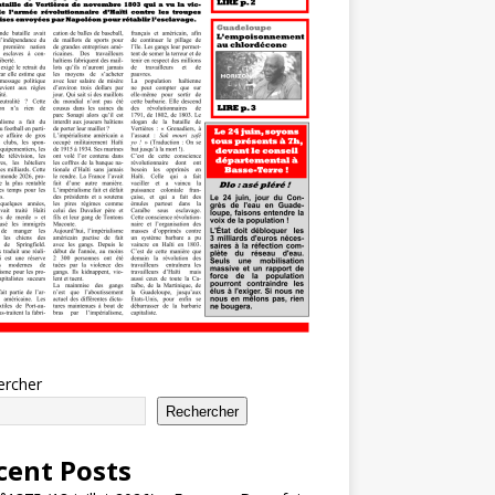
ercher
Rechercher
cent Posts