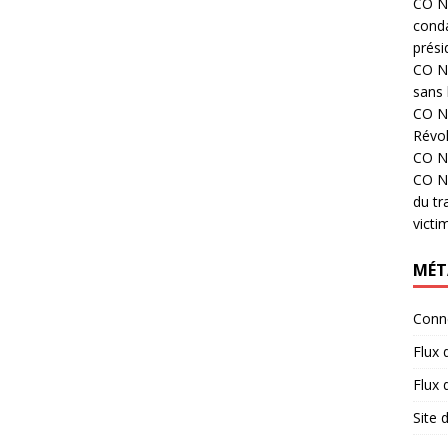
CO N°
cond
prési
CO N°
sans 
CO N°
Révol
CO N°
CO N°
du tr
victi
MÉT
Conn
Flux 
Flux
Site