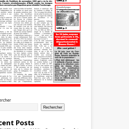
ercher
Rechercher
cent Posts