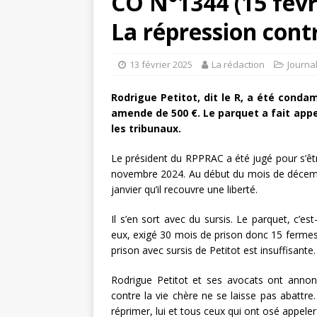
CO N°1344 (15 févr
La répression contr
13 février 2025
La rédaction
Journa
Rodrigue Petitot, dit le R, a été conda
amende de 500 €. Le parquet a fait appe
les tribunaux.
Le président du RPPRAC a été jugé pour s’êtr
novembre 2024. Au début du mois de décembre
janvier qu’il recouvre une liberté.
Il s’en sort avec du sursis. Le parquet, c’est
eux, exigé 30 mois de prison donc 15 fermes. 
prison avec sursis de Petitot est insuffisante.
Rodrigue Petitot et ses avocats ont annon
contre la vie chère ne se laisse pas abattre.
réprimer, lui et tous ceux qui ont osé appeler