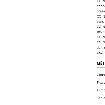
CO N°
cond
prési
CO N°
sans 
CO N°
Révol
CO N°
CO N°
du tr
victi
MÉT
Conn
Flux 
Flux
Site