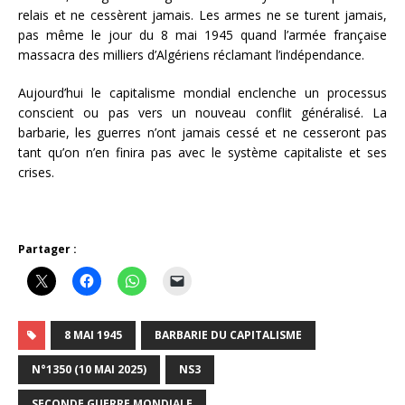
relais et ne cessèrent jamais. Les armes ne se turent jamais,
pas même le jour du 8 mai 1945 quand l’armée française
massacra des milliers d’Algériens réclamant l’indépendance.
Aujourd’hui le capitalisme mondial enclenche un processus
conscient ou pas vers un nouveau conflit généralisé. La
barbarie, les guerres n’ont jamais cessé et ne cesseront pas
tant qu’on n’en finira pas avec le système capitaliste et ses
crises.
Partager :
8 MAI 1945
BARBARIE DU CAPITALISME
N°1350 (10 MAI 2025)
NS3
SECONDE GUERRE MONDIALE