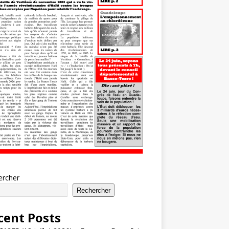
ercher
Rechercher
cent Posts