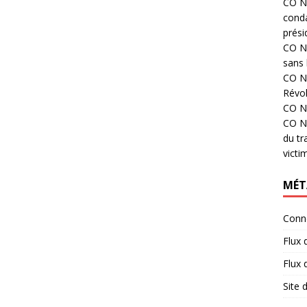
CO N°
cond
prési
CO N°
sans 
CO N°
Révol
CO N°
CO N°
du tr
victi
MÉT
Conn
Flux 
Flux
Site