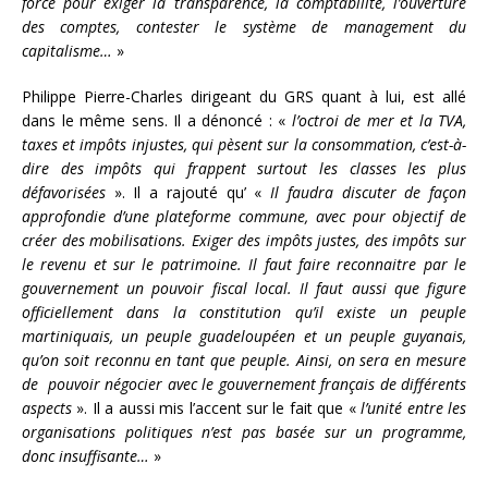
force pour exiger la transparence, la comptabilité, l’ouverture
des comptes, contester le système de management du
capitalisme…
»
Philippe Pierre-Charles dirigeant du GRS quant à lui, est allé
dans le même sens. Il a dénoncé : «
l’octroi de mer et la TVA,
taxes et impôts injustes, qui pèsent sur la consommation, c’est-à-
dire des impôts qui frappent surtout les classes les plus
défavorisées
». Il a rajouté qu’ «
Il faudra discuter de façon
approfondie d’une plateforme commune, avec pour objectif de
créer des mobilisations. Exiger des impôts justes, des impôts sur
le revenu et sur le patrimoine. Il faut faire reconnaitre par le
gouvernement un pouvoir fiscal local. Il faut aussi que figure
officiellement dans la constitution qu’il existe un peuple
martiniquais, un peuple guadeloupéen et un peuple guyanais,
qu’on soit reconnu en tant que peuple. Ainsi, on sera en mesure
de pouvoir négocier avec le gouvernement français de différents
aspects
». Il a aussi mis l’accent sur le fait que «
l’unité entre les
organisations politiques n’est pas basée sur un programme,
donc insuffisante…
»