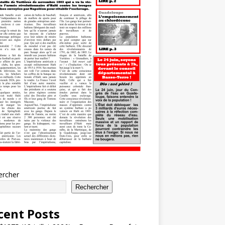
ercher
Rechercher
cent Posts