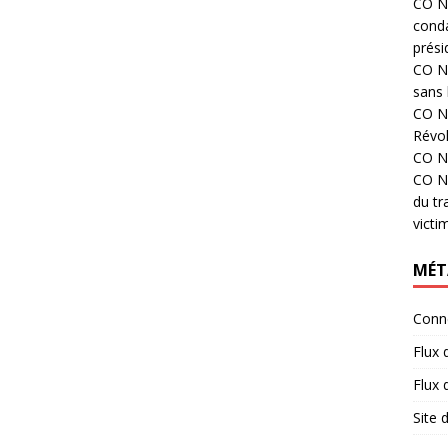
CO N°
cond
prési
CO N°
sans 
CO N°
Révol
CO N°
CO N°
du tr
victi
MÉT
Conn
Flux 
Flux
Site