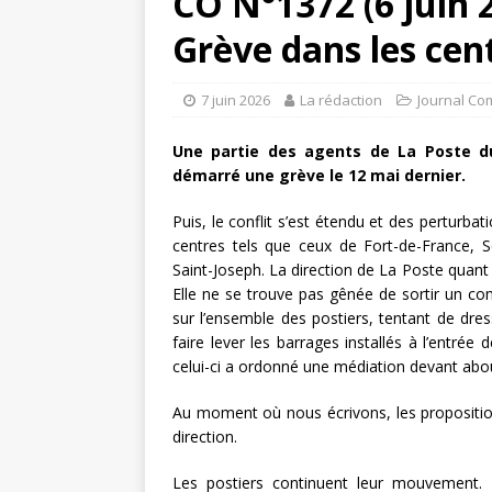
CO N°1372 (6 juin 
Grève dans les cent
7 juin 2026
La rédaction
Journal Co
Une partie des agents de La Poste du 
démarré une grève le 12 mai dernier.
Puis, le conflit s’est étendu et des perturba
centres tels que ceux de Fort-de-France, S
Saint-Joseph. La direction de La Poste quant 
Elle ne se trouve pas gênée de sortir un c
sur l’ensemble des postiers, tentant de dres
faire lever les barrages installés à l’entrée d
celui-ci a ordonné une médiation devant about
Au moment où nous écrivons, les proposition
direction.
Les postiers continuent leur mouvement. 