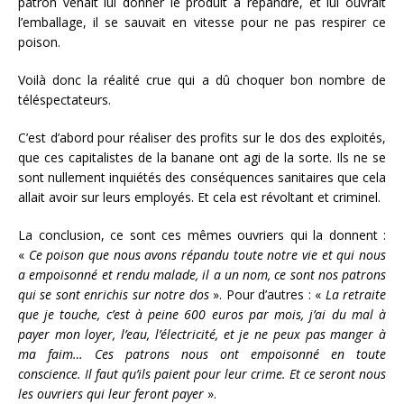
patron venait lui donner le produit à répandre, et lui ouvrait
l’emballage, il se sauvait en vitesse pour ne pas respirer ce
poison.
Voilà donc la réalité crue qui a dû choquer bon nombre de
téléspectateurs.
C’est d’abord pour réaliser des profits sur le dos des exploités,
que ces capitalistes de la banane ont agi de la sorte. Ils ne se
sont nullement inquiétés des conséquences sanitaires que cela
allait avoir sur leurs employés. Et cela est révoltant et criminel.
La conclusion, ce sont ces mêmes ouvriers qui la donnent :
«
Ce poison que nous avons répandu toute notre vie et qui nous
a empoisonné et rendu malade, il a un nom, ce sont nos patrons
qui se sont enrichis sur notre dos
». Pour d’autres : «
La retraite
que je touche, c’est à peine 600 euros par mois, j’ai du mal à
payer mon loyer, l’eau, l’électricité, et je ne peux pas manger à
ma faim… Ces patrons nous ont empoisonné en toute
conscience. Il faut qu’ils paient pour leur crime. Et ce seront nous
les ouvriers qui leur feront payer
».