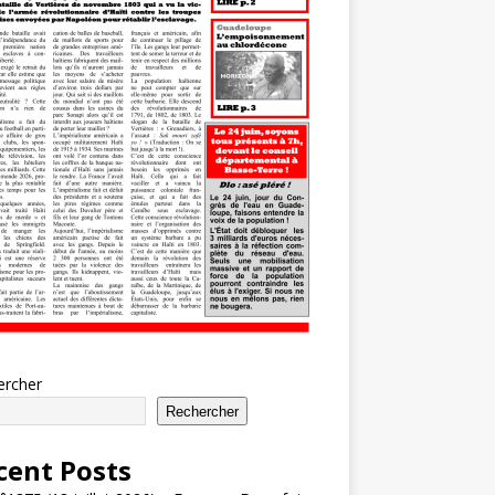
ercher
Rechercher
cent Posts