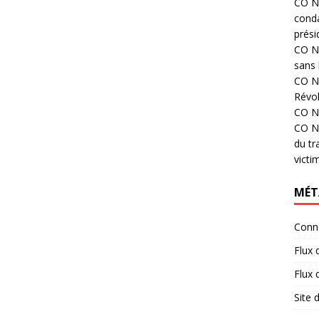
CO N°
cond
prési
CO N°
sans 
CO N°
Révol
CO N°
CO N°
du tr
victi
MÉT
Conn
Flux 
Flux
Site