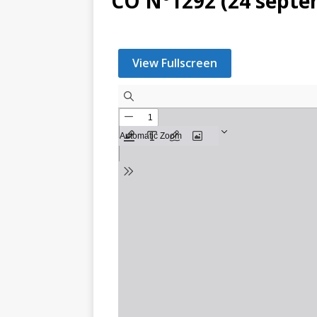
CO N°1292 (24 septe
View Fullscreen