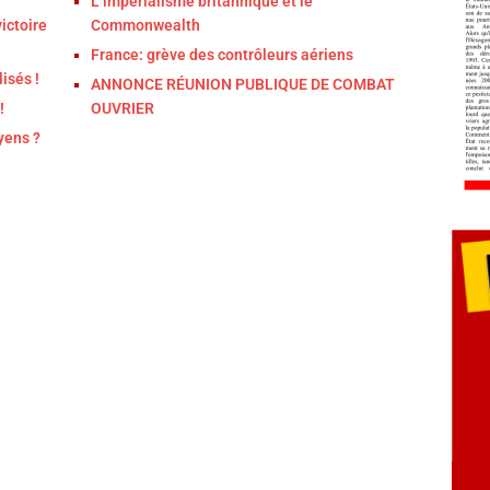
L’impérialisme britannique et le
ictoire
Commonwealth
France: grève des contrôleurs aériens
isés !
ANNONCE RÉUNION PUBLIQUE DE COMBAT
!
OUVRIER
yens ?