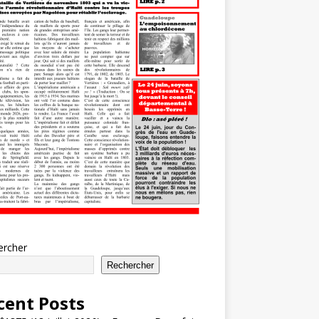
ercher
Rechercher
cent Posts