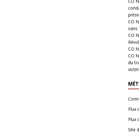
CO N°
cond
prési
CO N°
sans 
CO N°
Révol
CO N°
CO N°
du tr
victi
MÉT
Conn
Flux 
Flux
Site