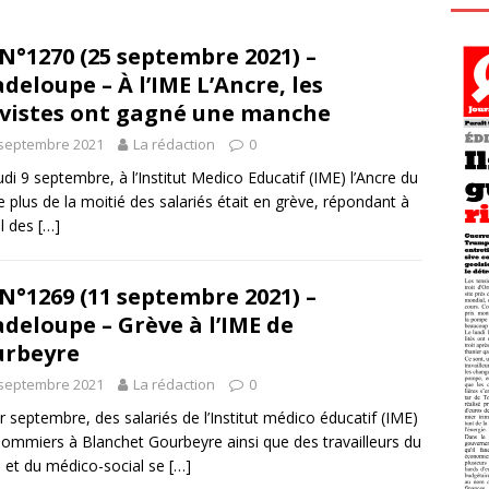
N°1270 (25 septembre 2021) –
deloupe – À l’IME L’Ancre, les
vistes ont gagné une manche
 septembre 2021
La rédaction
0
udi 9 septembre, à l’Institut Medico Educatif (IME) l’Ancre du
 plus de la moitié des salariés était en grève, répondant à
el des
[…]
N°1269 (11 septembre 2021) –
deloupe – Grève à l’IME de
urbeyre
 septembre 2021
La rédaction
0
r septembre, des salariés de l’Institut médico éducatif (IME)
ommiers à Blanchet Gourbeyre ainsi que des travailleurs du
l et du médico-social se
[…]