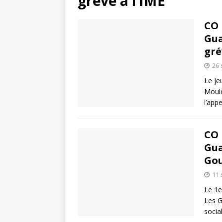
grève à l’IME
CO 
Gua
gré
26
Le je
Moule
l’app
CO 
Gua
Go
11
Le 1e
Les G
socia