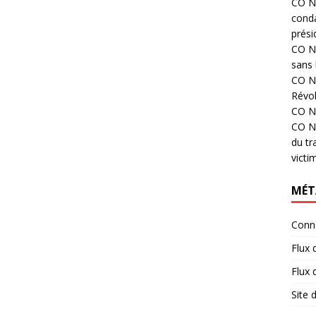
CO N°
cond
prési
CO N°
sans 
CO N°
Révol
CO N°
CO N°
du tr
victi
MÉT
Conn
Flux 
Flux
Site