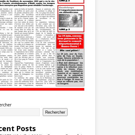
ercher
Rechercher
cent Posts