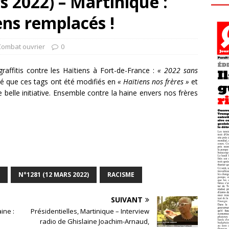
 2022) – Martinique :
iens remplacés !
Combat ouvrier
0
raffitis contre les Haïtiens à Fort-de-France :
« 2022 sans
 que ces tags ont été modifiés en
« Haïtiens nos frères »
et
 belle initiative. Ensemble contre la haine envers nos frères
N°1281 (12 MARS 2022)
RACISME
SUIVANT
ine :
Présidentielles, Martinique – Interview
radio de Ghislaine Joachim-Arnaud,