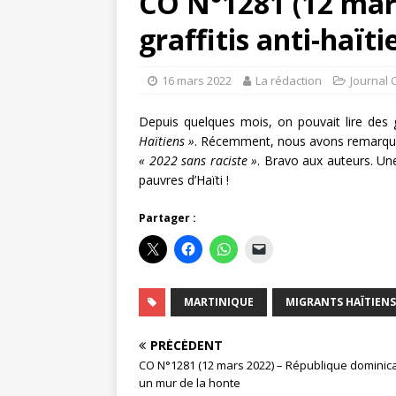
CO N°1281 (12 mars
graffitis anti-haït
16 mars 2022
La rédaction
Journal 
Depuis quelques mois, on pouvait lire des g
Haïtiens »
. Récemment, nous avons remarqué
« 2022 sans raciste »
. Bravo aux auteurs. Une
pauvres d’Haïti !
Partager :
MARTINIQUE
MIGRANTS HAÏTIENS
PRÉCÉDENT
CO N°1281 (12 mars 2022) – République dominica
un mur de la honte