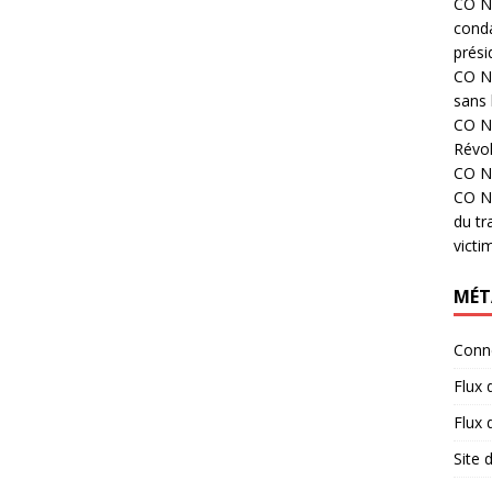
CO N°
cond
prési
CO N°
sans 
CO N°
Révol
CO N°
CO N°
du tr
victi
MÉT
Conn
Flux 
Flux
Site