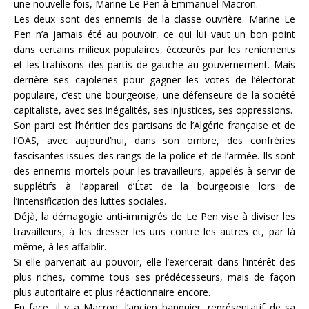
une nouvelle fois, Marine Le Pen à Emmanuel Macron.
Les deux sont des ennemis de la classe ouvrière. Marine Le
Pen n’a jamais été au pouvoir, ce qui lui vaut un bon point
dans certains milieux populaires, écœurés par les reniements
et les trahisons des partis de gauche au gouvernement. Mais
derrière ses cajoleries pour gagner les votes de l’électorat
populaire, c’est une bourgeoise, une défenseure de la société
capitaliste, avec ses inégalités, ses injustices, ses oppressions.
Son parti est l’héritier des partisans de l’Algérie française et de
l’OAS, avec aujourd’hui, dans son ombre, des confréries
fascisantes issues des rangs de la police et de l’armée. Ils sont
des ennemis mortels pour les travailleurs, appelés à servir de
supplétifs à l’appareil d’État de la bourgeoisie lors de
l’intensification des luttes sociales.
Déjà, la démagogie anti-immigrés de Le Pen vise à diviser les
travailleurs, à les dresser les uns contre les autres et, par là
même, à les affaiblir.
Si elle parvenait au pouvoir, elle l’exercerait dans l’intérêt des
plus riches, comme tous ses prédécesseurs, mais de façon
plus autoritaire et plus réactionnaire encore.
En face, il y a Macron, l’ancien banquier, représentatif de sa