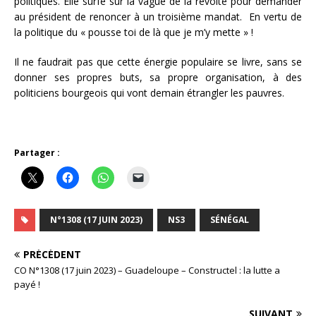
politiques. Elle surfe sur la vague de la révolte pour demander
au président de renoncer à un troisième mandat. En vertu de
la politique du « pousse toi de là que je m’y mette » !
Il ne faudrait pas que cette énergie populaire se livre, sans se
donner ses propres buts, sa propre organisation, à des
politiciens bourgeois qui vont demain étrangler les pauvres.
Partager :
N°1308 (17 JUIN 2023)
NS3
SÉNÉGAL
PRÉCÉDENT
CO N°1308 (17 juin 2023) – Guadeloupe – Constructel : la lutte a
payé !
SUIVANT