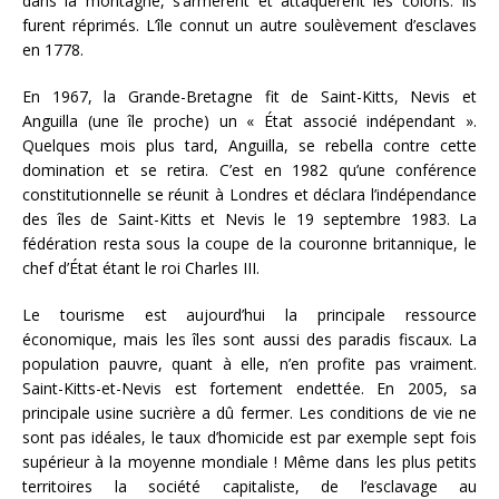
dans la montagne, s’armèrent et attaquèrent les colons. Ils
furent réprimés. L’île connut un autre soulèvement d’esclaves
en 1778.
En 1967, la Grande-Bretagne fit de Saint-Kitts, Nevis et
Anguilla (une île proche) un « État associé indépendant ».
Quelques mois plus tard, Anguilla, se rebella contre cette
domination et se retira. C’est en 1982 qu’une conférence
constitutionnelle se réunit à Londres et déclara l’indépendance
des îles de Saint-Kitts et Nevis le 19 septembre 1983. La
fédération resta sous la coupe de la couronne britannique, le
chef d’État étant le roi Charles III.
Le tourisme est aujourd’hui la principale ressource
économique, mais les îles sont aussi des paradis fiscaux. La
population pauvre, quant à elle, n’en profite pas vraiment.
Saint-Kitts-et-Nevis est fortement endettée. En 2005, sa
principale usine sucrière a dû fermer. Les conditions de vie ne
sont pas idéales, le taux d’homicide est par exemple sept fois
supérieur à la moyenne mondiale ! Même dans les plus petits
territoires la société capitaliste, de l’esclavage au