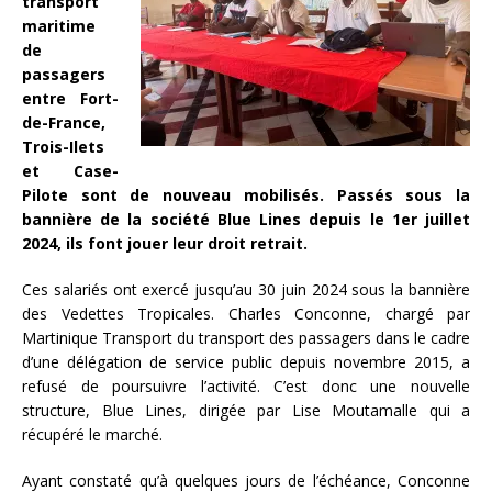
transport
maritime
de
passagers
entre Fort-
de-France,
Trois-Ilets
et Case-
Pilote sont de nouveau mobilisés. Passés sous la
bannière de la société Blue Lines depuis le 1er juillet
2024, ils font jouer leur droit retrait.
Ces salariés ont exercé jusqu’au 30 juin 2024 sous la bannière
des Vedettes Tropicales. Charles Conconne, chargé par
Martinique Transport du transport des passagers dans le cadre
d’une délégation de service public depuis novembre 2015, a
refusé de poursuivre l’activité. C’est donc une nouvelle
structure, Blue Lines, dirigée par Lise Moutamalle qui a
récupéré le marché.
Ayant constaté qu’à quelques jours de l’échéance, Conconne