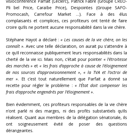
visioconférence Parfait (Leclerc), Patrick Fabre (Groupe CREO-
Pli bel Price, Caraïbe Price), Despointes (Groupe SAFO-
Promocash, Carrefour Market …). Face à des élus
complaisants et complices, ces profiteurs ont tenté de faire
croire qu’ils ne portent aucune responsabilité dans la vie chère.
Stéphane Hayot a déclaré :
« Les causes de la vie chère, on les
connaît »
. Avec une telle déclaration, on aurait pu s’attendre à
ce qu’il reconnaisse publiquement leurs responsabilités dans la
cherté de la vie ici. Mais non, c’était pour pointer
« l’étroitesse
des marchés »
et
« les frais d’approche à cause de l’éloignement
de nos sources d’approvisionnement »
,
« la TVA et l’octroi de
mer »
. Et c’est tout naturellement que Parfait a donné sa
recette pour régler le problème :
« l’État doit compenser les
frais d’approche engendrés par l’éloignement »
.
Bien évidemment, ces profiteurs responsables de la vie chère
n’ont parlé ni des marges, ni des profits substantiels qu’ils
réalisent. Quant aux membres de la délégation sénatoriale, ils
ont soigneusement évité de poser des questions
dérangeantes.