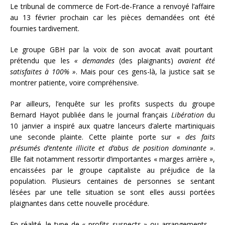
Le tribunal de commerce de Fort-de-France a renvoyé l’affaire
au 13 février prochain car les pièces demandées ont été
fournies tardivement.
Le groupe GBH par la voix de son avocat avait pourtant
prétendu que les
« demandes
(des plaignants)
avaient été
satisfaites à 100% »
. Mais pour ces gens-là, la justice sait se
montrer patiente, voire compréhensive.
Par ailleurs, l’enquête sur les profits suspects du groupe
Bernard Hayot publiée dans le journal français
Libération
du
10 janvier a inspiré aux quatre lanceurs d’alerte martiniquais
une seconde plainte. Cette plainte porte sur
« des faits
présumés d’entente illicite et d’abus de position dominante »
.
Elle fait notamment ressortir d’importantes « marges arrière »,
encaissées par le groupe capitaliste au préjudice de la
population. Plusieurs centaines de personnes se sentant
lésées par une telle situation se sont elles aussi portées
plaignantes dans cette nouvelle procédure.
En réalité, le type de « profits suspects » ou arrangements