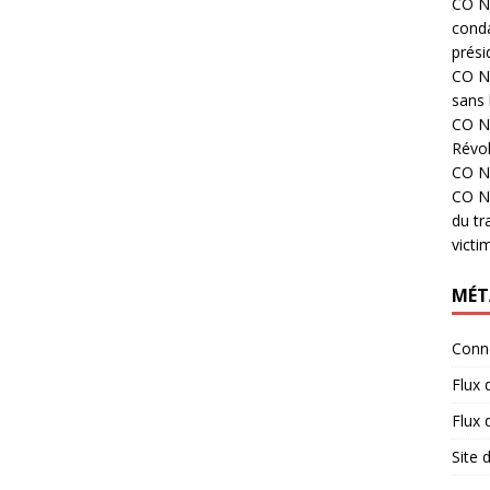
CO N°
cond
prési
CO N°
sans 
CO N°
Révol
CO N°
CO N°
du tr
victi
MÉT
Conn
Flux 
Flux
Site