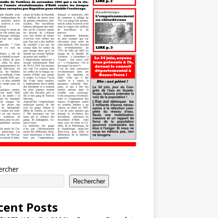
ercher
Rechercher
cent Posts