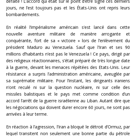
défaite ! L’accord qui était sur le point d’être signé ces derniers
jours, ne l’est toujours pas et les États-Unis ont repris leurs
bombardements.
En réalité l’impérialisme américain s’est lancé dans cette
nouvelle aventure militaire de manière arrogante et
conquérante, fort de sa « victoire » lors de l’enlèvement du
président Maduro au Venezuela. Sauf que l’Iran et ses 90
millions d’habitants n’est pas le Venezuela ! Ce pays, dirigé par
des religieux réactionnaires, s’était préparé de très longue date
à la guerre, devant les menaces répétées des Etats-Unis. Leur
résistance a surpris l’administration américaine, aveuglée par
sa suprématie militaire. Pour l’instant, les dirigeants iraniens
n’ont reculé ni sur la question nucléaire, ni sur celle des
missiles balistiques et le pays met comme condition d’un
accord l’arrêt de la guerre israélienne au Liban. Autant dire que
les négociations qui doivent durer encore 60 jours, ne sont pas
arrivées à leur terme.
En réaction à l’agression, l’Iran a bloqué le détroit d’Ormuz, par
lequel transitent non seulement une bonne partie du pétrole