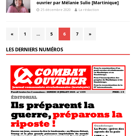
ouvrier par Mélanie Sulio [Martinique]
25 décembre 2020
La rédaction
«
1
…
5
6
7
»
LES DERNIERS NUMÉROS