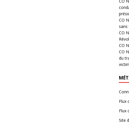
CO N°
cond
prési
CO N°
sans 
CO N°
Révol
CO N°
CO N°
du tr
victi
MÉT
Conn
Flux 
Flux
Site