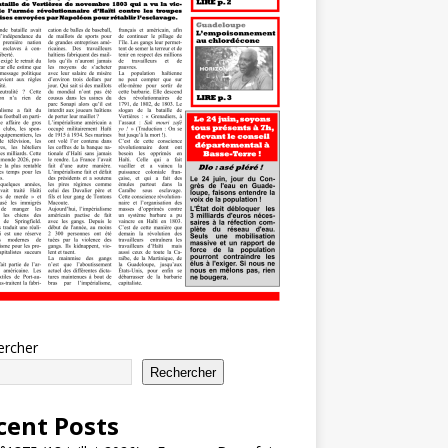
ercher
Rechercher
cent Posts