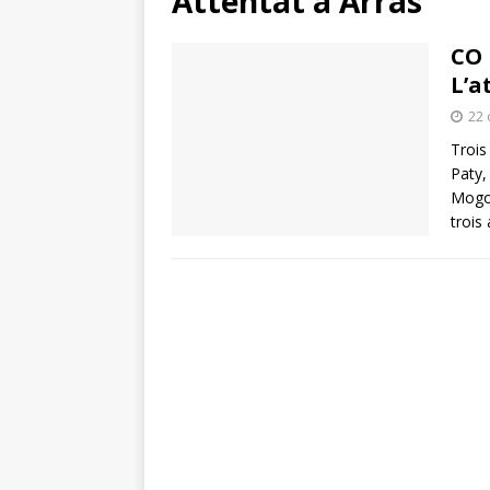
Attentat à Arras
CO 
L’a
22 
Trois
Paty,
Mogou
trois