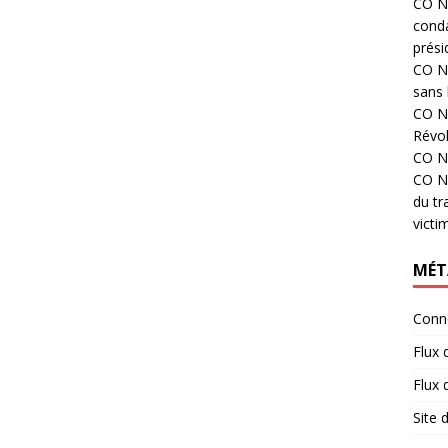
CO N°
cond
prési
CO N°
sans 
CO N°
Révol
CO N°
CO N°
du tr
victi
MÉT
Conn
Flux 
Flux
Site