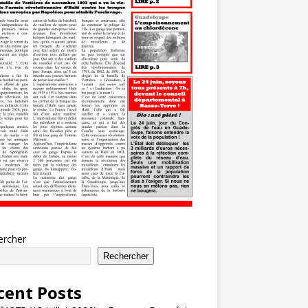
ercher
Rechercher
cent Posts