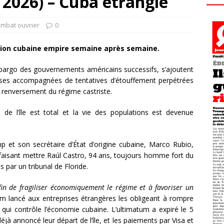
 2026) – Cuba étranglé
ombat ouvrier
0
ation cubaine empire semaine après semaine.
bargo des gouvernements américains successifs, s’ajoutent
uses accompagnées de tentatives d’étouffement perpétrées
 renversement du régime castriste.
 de l’île est total et la vie des populations est devenue
p et son secrétaire d’État d’origine cubaine, Marco Rubio,
 faisant mettre Raúl Castro, 94 ans, toujours homme fort du
 par un tribunal de Floride.
fin de fragiliser économiquement le régime et à favoriser un
tum lancé aux entreprises étrangères les obligeant à rompre
e qui contrôle l’économie cubaine. L’ultimatum a expiré le 5
déjà annoncé leur départ de l’île, et les paiements par Visa et