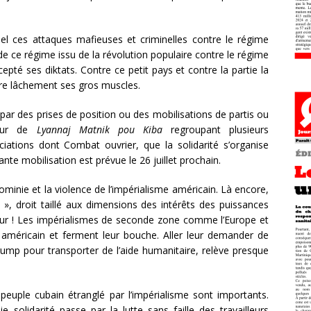
bel ces attaques mafieuses et criminelles contre le régime
e ce régime issu de la révolution populaire contre le régime
pté ses diktats. Contre ce petit pays et contre la partie la
tre lâchement ses gros muscles.
 par des prises de position ou des mobilisations de partis ou
utour de
Lyannaj Matnik pou Kiba
regroupant plusieurs
ciations dont Combat ouvrier, que la solidarité s’organise
nte mobilisation est prévue le 26 juillet prochain.
nominie et la violence de l’impérialisme américain. Là encore,
l », droit taillé aux dimensions des intérêts des puissances
jour ! Les impérialismes de seconde zone comme l’Europe et
le américain et ferment leur bouche. Aller leur demander de
Trump pour transporter de l’aide humanitaire, relève presque
 peuple cubain étranglé par l’impérialisme sont importants.
e solidarité passe par la lutte sans faille des travailleurs