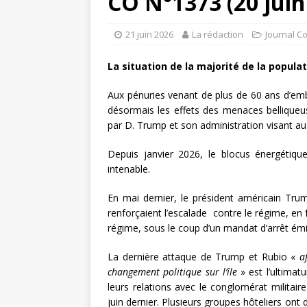
CO N°1373 (20 juin
21 juin 2026
La rédaction
Journal C
La situation de la majorité de la popul
Aux pénuries venant de plus de 60 ans d’em
désormais les effets des menaces bellique
par D. Trump et son administration visant au
Depuis janvier 2026, le blocus énergétique
intenable.
En mai dernier, le président américain Trum
renforçaient l’escalade contre le régime, en
régime, sous le coup d’un mandat d’arrêt émis
La dernière attaque de Trump et Rubio «
a
changement politique sur l’île
» est l’ultima
leurs relations avec le conglomérat militair
juin dernier. Plusieurs groupes hôteliers ont 