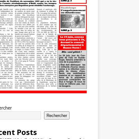
ercher
Rechercher
cent Posts