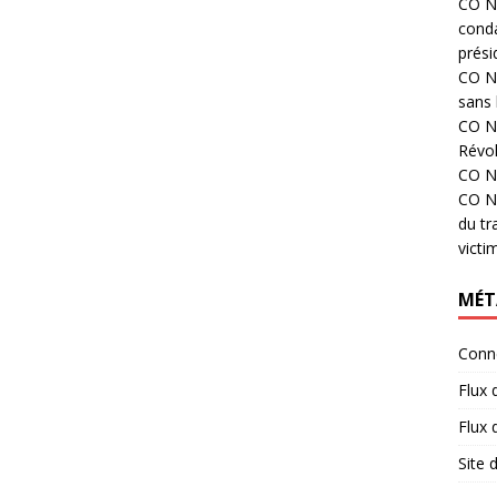
CO N°
cond
prési
CO N°
sans 
CO N°
Révol
CO N°
CO N°
du tr
victi
MÉT
Conn
Flux 
Flux
Site