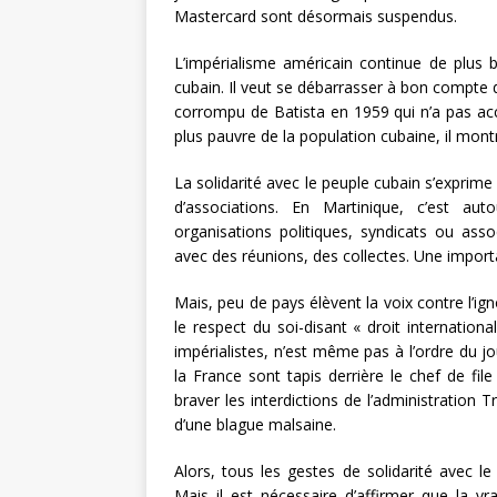
Mastercard sont désormais suspendus.
L’impérialisme américain continue de plus 
cubain. Il veut se débarrasser à bon compte d
corrompu de Batista en 1959 qui n’a pas acce
plus pauvre de la population cubaine, il mon
La solidarité avec le peuple cubain s’exprime
d’associations. En Martinique, c’est a
organisations politiques, syndicats ou asso
avec des réunions, des collectes. Une importa
Mais, peu de pays élèvent la voix contre l’ig
le respect du soi-disant « droit internationa
impérialistes, n’est même pas à l’ordre du 
la France sont tapis derrière le chef de fi
braver les interdictions de l’administration 
d’une blague malsaine.
Alors, tous les gestes de solidarité avec le
Mais il est nécessaire d’affirmer que la vrai