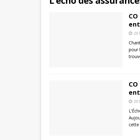
L’écho des assurance
CO 
ent
20 
Chant
pour 
trou
CO 
ent
20 
L’Éch
Aujou
cette 