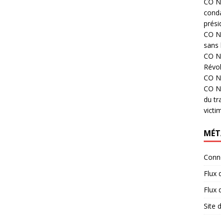
CO N°
cond
prési
CO N°
sans 
CO N°
Révol
CO N°
CO N°
du tr
victi
MÉT
Conn
Flux 
Flux
Site