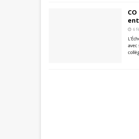
CO 
ent
6 f
L’Éch
avec 
collè