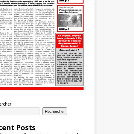
ercher
Rechercher
cent Posts